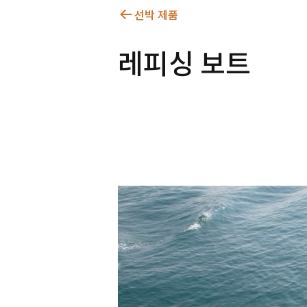
선박 제품
레피싱 보트