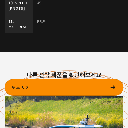
10. SPEED
45
43
[KNOTS]
11.
F.R.P
F.R
MATERIAL
다른 선박 제품을 확인해보세요
모두 보기