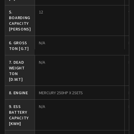
5.
12
9
BOARDING
CAPACITY
[PERSONS]
6. GROSS
N/A
N/
TON [G.T]
7. DEAD
N/A
N/
WEIGHT
TON
[D.W.T]
8. ENGINE
MERCURY 250HP X 2SETS
ME
9. ESS
N/A
N/
BATTERY
CAPACITY
[KWH]