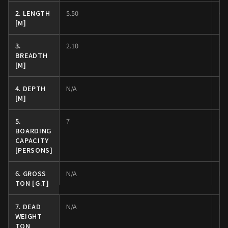
2. LENGTH
5.50
6.
[M]
3.
2.10
2.
BREADTH
[M]
4. DEPTH
N/A
N/
[M]
5.
7
7
BOARDING
CAPACITY
[PERSONS]
6. GROSS
N/A
N/
TON [G.T]
7. DEAD
N/A
N/
WEIGHT
TON