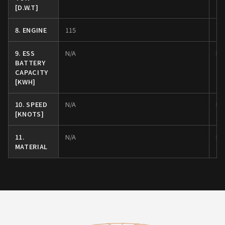
[D.W.T]
8. ENGINE
115
15
9. ESS
N/A
N/
BATTERY
CAPACITY
[KWH]
10. SPEED
N/A
N/
[KNOTS]
11.
N/A
N/
MATERIAL