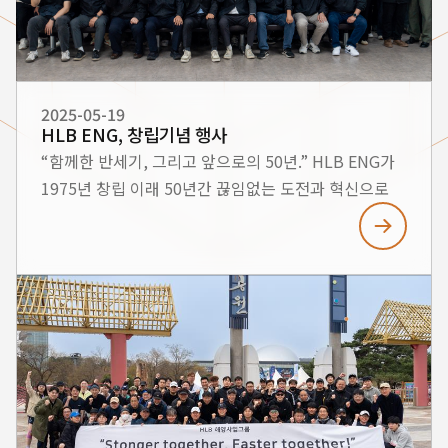
공동참여사: HLB이엔지 · HLB오션테크 ·
대해선박기술 ■ 주요 전시 내용 1. 무인수상정(USV,
Unmanned Surface Vehicle) HLB이엔지
기술연구소가 개발 중인 F-F 프로젝트 기반
무인수상정은 AI 기반 자율항법, 복합소재 선체 구조,
2025-05-19
HLB ENG, 창립기념 행사
자동 임무 수행 시스템 등을 탑재한 차세대 해양 무인
“함께한 반세기, 그리고 앞으로의 50년.” HLB ENG가
플랫폼입니다. 2. HDPE 신소재 선박 기술 친환경성과
1975년 창립 이래 50년간 끊임없는 도전과 혁신으로
고강도를 동시에 갖춘 고밀도폴리에틸렌(HDPE) 기반
달려왔습니다. 지난 반세기 동안 HLB ENG의 성장을
선체 기술을 소개하였습니다. 기존 소재 대비
가능하게 해주신 모든 분들께 깊이 감사드립니다. 이번
내충격성이 우수하며, 구조대 구조정, 해양경찰
50주년 기념 행사는 HLB ENG의 지난 발자취를
고속단정 등의 실제 납품 사례를 함께 전시하였습니다.
되돌아보고, 다가올 50년을 위한 새로운 도약을
3. 자동화 선체 제작 공정 3D 설계 → CNC 가공 → 로봇
다짐하는 뜻깊은 자리였습니다. 앞으로도 HLB ENG는
조립으로 이어지는 선체 자동 제작 시스템을 통해
미래를 향한 끊임없는 도전으로 더 나은 내일을
정밀하고 대량 생산이 가능한 선체 제조 기술도 영상
만들어갈 것을 약속드립니다.
자료와 함께 소개되었습니다. ■ 전시품 구조대 구조정
실물 10M 고속단정 실물 HDPE 선체 모형
HLB이엔지는 앞으로도 지속적인 기술 개발과 혁신을