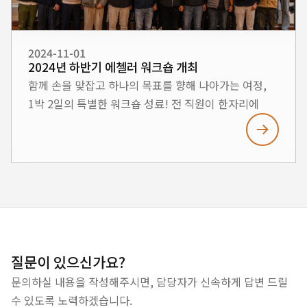
HLB ENG는 지속적인 성장과 함께 임직원 모두의
행복을 위한 다양한 활동을 이어나가겠습니다. 많은
응원 부탁드립니다! #HLBENG #벚꽃마라톤 #
2024-11-01
2024년 하반기 에첼러 워크숍 개최
건강한조직문화 #MarineBusinessGroup
함께 손을 맞잡고 하나의 목표를 향해 나아가는 여정,
#Teamwork #경주벚꽃
1박 2일의 특별한 워크숍 성료! 전 직원이 한자리에
모여 서로 소통하고, 끈끈한 팀워크를 다지며, 회사의
비전과 목표를 깊이 공유하는 값진 시간을 보냈습니다.
이번 워크숍을 통해 회사가 나아갈 방향과 목표를
되새기고, 새로운 도전과 성공을 위한 원동력을 함께
다지는 계기가 되었습니다. 다채로운 프로그램 속에서
직원들은 서로의 생각을 나누고, 성장의 길을 함께
모색하며 소중한 인연을 더 끈끈하게 다졌습니다.
앞으로도 전 직원이 하나로 뭉쳐 더 큰 꿈을 향해 나아갈
질문이 있으신가요?
수 있도록 계속해서 함께 걸어가겠습니다.
문의하실 내용을 작성해주시면, 담당자가 신속하게 답변 드릴
수 있도록 노력하겠습니다.