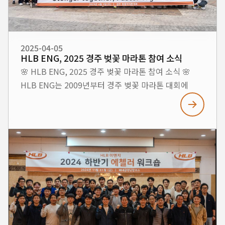
통해 해양 방위 및 친환경 선박 분야의 미래를
이끌어가겠습니다.
2025-04-05
HLB ENG, 2025 경주 벚꽃 마라톤 참여 소식
🌸 HLB ENG, 2025 경주 벚꽃 마라톤 참여 소식 🌸
HLB ENG는 2009년부터 경주 벚꽃 마라톤 대회에
꾸준히 참여해오며, 임직원 간의 소통과 건강 증진을
위한 활동을 이어오고 있습니다. 2025년에도 HLB
Marine Business Group 내 네트워킹 강화와 시너지
창출을 위한 노력의 일환으로, 임직원과 가족이 함께
대회에 참여했습니다. 마라톤을 준비하며 매주 워밍업
활동을 진행해 팀워크를 다졌고, 대회 당일에는 만개한
벚꽃 아래 경주의 아름다움을 함께 누리며 뜻깊은
시간을 보냈습니다. 이번 대회를 통해 우리는 건강과
웰빙을 증진하는 것은 물론, 도전, 창조, 협력이라는
HLB ENG의 핵심 가치를 몸소 실천했습니다. 앞으로도