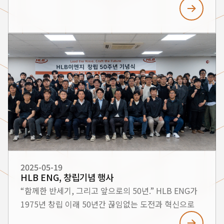
부산 벡스코에서 개최된 **국제해양방위산업전
(MADEX 2025)**에 참가하였습니다. 이번
전시회에서는 차세대 해양 무인 기술 및 친환경 선박
기술을 비롯한 다양한 선박 제조 역량을 선보이며 많은
관심을 받았습니다. ■ 전시 개요 행사명: MADEX 2025
(International Maritime Defense Industry
Exhibition) 기간: 2025년 5월 28일(수) ~ 5월 31일
(토) 장소: 부산 벡스코 제1전시장 G301 부스
공동참여사: HLB이엔지 · HLB오션테크 ·
대해선박기술 ■ 주요 전시 내용 1. 무인수상정(USV,
Unmanned Surface Vehicle) HLB이엔지
기술연구소가 개발 중인 F-F 프로젝트 기반
무인수상정은 AI 기반 자율항법, 복합소재 선체 구조,
2025-05-19
HLB ENG, 창립기념 행사
자동 임무 수행 시스템 등을 탑재한 차세대 해양 무인
“함께한 반세기, 그리고 앞으로의 50년.” HLB ENG가
플랫폼입니다. 2. HDPE 신소재 선박 기술 친환경성과
1975년 창립 이래 50년간 끊임없는 도전과 혁신으로
고강도를 동시에 갖춘 고밀도폴리에틸렌(HDPE) 기반
달려왔습니다. 지난 반세기 동안 HLB ENG의 성장을
선체 기술을 소개하였습니다. 기존 소재 대비