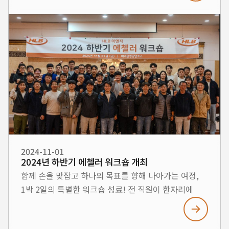
Marine Business Group 내 네트워킹 강화와 시너지
창출을 위한 노력의 일환으로, 임직원과 가족이 함께
대회에 참여했습니다. 마라톤을 준비하며 매주 워밍업
활동을 진행해 팀워크를 다졌고, 대회 당일에는 만개한
벚꽃 아래 경주의 아름다움을 함께 누리며 뜻깊은
시간을 보냈습니다. 이번 대회를 통해 우리는 건강과
웰빙을 증진하는 것은 물론, 도전, 창조, 협력이라는
HLB ENG의 핵심 가치를 몸소 실천했습니다. 앞으로도
HLB ENG는 지속적인 성장과 함께 임직원 모두의
행복을 위한 다양한 활동을 이어나가겠습니다. 많은
응원 부탁드립니다! #HLBENG #벚꽃마라톤 #
2024-11-01
2024년 하반기 에첼러 워크숍 개최
건강한조직문화 #MarineBusinessGroup
함께 손을 맞잡고 하나의 목표를 향해 나아가는 여정,
#Teamwork #경주벚꽃
1박 2일의 특별한 워크숍 성료! 전 직원이 한자리에
모여 서로 소통하고, 끈끈한 팀워크를 다지며, 회사의
비전과 목표를 깊이 공유하는 값진 시간을 보냈습니다.