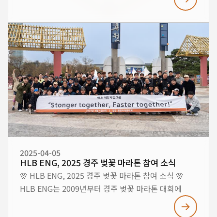
가능하게 해주신 모든 분들께 깊이 감사드립니다. 이번
내충격성이 우수하며, 구조대 구조정, 해양경찰
50주년 기념 행사는 HLB ENG의 지난 발자취를
고속단정 등의 실제 납품 사례를 함께 전시하였습니다.
되돌아보고, 다가올 50년을 위한 새로운 도약을
3. 자동화 선체 제작 공정 3D 설계 → CNC 가공 → 로봇
다짐하는 뜻깊은 자리였습니다. 앞으로도 HLB ENG는
조립으로 이어지는 선체 자동 제작 시스템을 통해
미래를 향한 끊임없는 도전으로 더 나은 내일을
정밀하고 대량 생산이 가능한 선체 제조 기술도 영상
만들어갈 것을 약속드립니다.
자료와 함께 소개되었습니다. ■ 전시품 구조대 구조정
실물 10M 고속단정 실물 HDPE 선체 모형
HLB이엔지는 앞으로도 지속적인 기술 개발과 혁신을
통해 해양 방위 및 친환경 선박 분야의 미래를
이끌어가겠습니다.
2025-04-05
HLB ENG, 2025 경주 벚꽃 마라톤 참여 소식
🌸 HLB ENG, 2025 경주 벚꽃 마라톤 참여 소식 🌸
HLB ENG는 2009년부터 경주 벚꽃 마라톤 대회에
꾸준히 참여해오며, 임직원 간의 소통과 건강 증진을
위한 활동을 이어오고 있습니다. 2025년에도 HLB