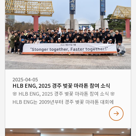
되돌아보고, 다가올 50년을 위한 새로운 도약을
3. 자동화 선체 제작 공정 3D 설계 → CNC 가공 → 로봇
다짐하는 뜻깊은 자리였습니다. 앞으로도 HLB ENG는
조립으로 이어지는 선체 자동 제작 시스템을 통해
미래를 향한 끊임없는 도전으로 더 나은 내일을
정밀하고 대량 생산이 가능한 선체 제조 기술도 영상
만들어갈 것을 약속드립니다.
자료와 함께 소개되었습니다. ■ 전시품 구조대 구조정
실물 10M 고속단정 실물 HDPE 선체 모형
HLB이엔지는 앞으로도 지속적인 기술 개발과 혁신을
통해 해양 방위 및 친환경 선박 분야의 미래를
이끌어가겠습니다.
2025-04-05
HLB ENG, 2025 경주 벚꽃 마라톤 참여 소식
🌸 HLB ENG, 2025 경주 벚꽃 마라톤 참여 소식 🌸
HLB ENG는 2009년부터 경주 벚꽃 마라톤 대회에
꾸준히 참여해오며, 임직원 간의 소통과 건강 증진을
위한 활동을 이어오고 있습니다. 2025년에도 HLB
Marine Business Group 내 네트워킹 강화와 시너지
창출을 위한 노력의 일환으로, 임직원과 가족이 함께