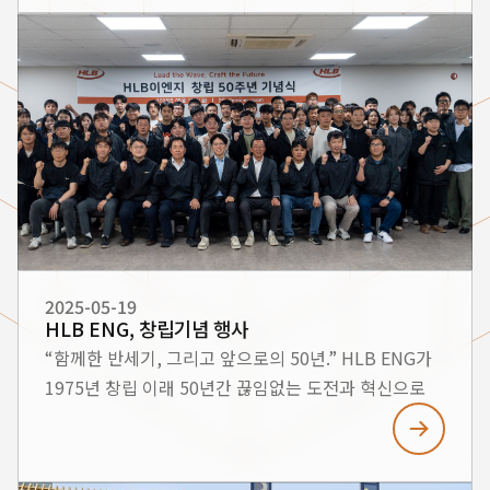
전시회에서는 차세대 해양 무인 기술 및 친환경 선박
기술을 비롯한 다양한 선박 제조 역량을 선보이며 많은
관심을 받았습니다. ■ 전시 개요 행사명: MADEX 2025
(International Maritime Defense Industry
Exhibition) 기간: 2025년 5월 28일(수) ~ 5월 31일
(토) 장소: 부산 벡스코 제1전시장 G301 부스
공동참여사: HLB이엔지 · HLB오션테크 ·
대해선박기술 ■ 주요 전시 내용 1. 무인수상정(USV,
Unmanned Surface Vehicle) HLB이엔지
기술연구소가 개발 중인 F-F 프로젝트 기반
무인수상정은 AI 기반 자율항법, 복합소재 선체 구조,
2025-05-19
HLB ENG, 창립기념 행사
자동 임무 수행 시스템 등을 탑재한 차세대 해양 무인
“함께한 반세기, 그리고 앞으로의 50년.” HLB ENG가
플랫폼입니다. 2. HDPE 신소재 선박 기술 친환경성과
1975년 창립 이래 50년간 끊임없는 도전과 혁신으로
고강도를 동시에 갖춘 고밀도폴리에틸렌(HDPE) 기반
달려왔습니다. 지난 반세기 동안 HLB ENG의 성장을
선체 기술을 소개하였습니다. 기존 소재 대비
가능하게 해주신 모든 분들께 깊이 감사드립니다. 이번
내충격성이 우수하며, 구조대 구조정, 해양경찰
50주년 기념 행사는 HLB ENG의 지난 발자취를
고속단정 등의 실제 납품 사례를 함께 전시하였습니다.