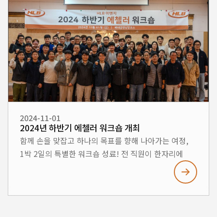
대회에 참여했습니다. 마라톤을 준비하며 매주 워밍업
활동을 진행해 팀워크를 다졌고, 대회 당일에는 만개한
벚꽃 아래 경주의 아름다움을 함께 누리며 뜻깊은
시간을 보냈습니다. 이번 대회를 통해 우리는 건강과
웰빙을 증진하는 것은 물론, 도전, 창조, 협력이라는
HLB ENG의 핵심 가치를 몸소 실천했습니다. 앞으로도
HLB ENG는 지속적인 성장과 함께 임직원 모두의
행복을 위한 다양한 활동을 이어나가겠습니다. 많은
응원 부탁드립니다! #HLBENG #벚꽃마라톤 #
2024-11-01
2024년 하반기 에첼러 워크숍 개최
건강한조직문화 #MarineBusinessGroup
함께 손을 맞잡고 하나의 목표를 향해 나아가는 여정,
#Teamwork #경주벚꽃
1박 2일의 특별한 워크숍 성료! 전 직원이 한자리에
모여 서로 소통하고, 끈끈한 팀워크를 다지며, 회사의
비전과 목표를 깊이 공유하는 값진 시간을 보냈습니다.
이번 워크숍을 통해 회사가 나아갈 방향과 목표를
되새기고, 새로운 도전과 성공을 위한 원동력을 함께